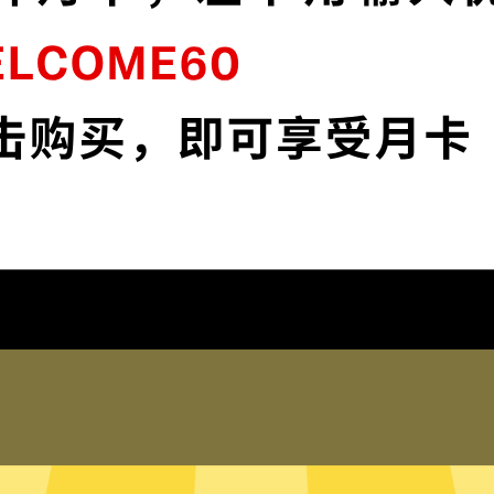
6位加密，为您的数据安全保驾护
欧服游戏加速器默认
网络安全。
保护您的IP地
站, app和服务。不论你是
保护您的IP地址以及
踪。
在线客服
记录任何登录历史，网络活动，
欧服游戏加速器的真人
踪您的信息。
帮助。您也可以到我
和全局模式
只有内存的无
能判断需要加速的网络流量，并
欧服游戏加速器采用
地流量，比如百度或者美团，则
储在硬盘内。无硬盘