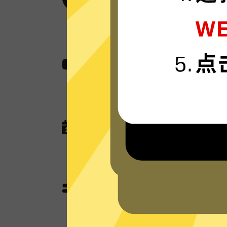
欧服游戏加速器采用卓越的AES 25
航。
无国界内容
使用欧服游戏加速器助您快速访问各种网
工作，娱乐看视频还是玩游戏。
无任何网络或连接记录
欧服游戏加速器现在没有未来也不会
DNS查询，以及任何可以用于识别跟
欧服游戏加速器分流模式
欧服游戏加速器独有的分流模式会智
为其使用加速功能；不需要加速的本