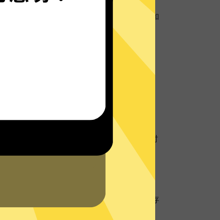
启用超强数据防泄漏机制，保护您的个人隐私和
址
地理位置信息，防止个人数据以及网络活动跟
在线客服将会在网站或者App内为您提供实时
们的
支持中心
查看常见问题。
硬盘服务器
无硬盘服务器技术，所有数据仅在内存中，不存
服务器再次确保您的隐私数据不被存储。